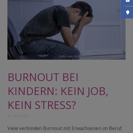
Konta
So fi
Foto von
mohamad azaam
auf
Unsplash
BURNOUT BEI
KINDERN: KEIN JOB,
KEIN STRESS?
19. Mai 2026
Viele verbinden Burnout mit Erwachsenen im Beruf.