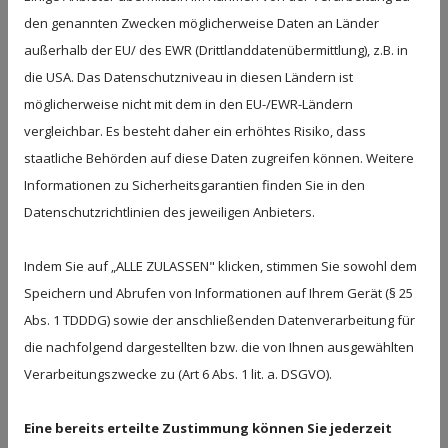
den genannten Zwecken möglicherweise Daten an Länder
Erwachsene Zeiten mit höherer Belastung.
außerhalb der EU/ des EWR (Drittlanddatenübermittlung), z.B. in
die USA. Das Datenschutzniveau in diesen Ländern ist
KURZFRISTIGER STRESS
möglicherweise nicht mit dem in den EU-/EWR-Ländern
Kurzzeitiger Stress gehört zum Alltag. Er kann dabei
vergleichbar. Es besteht daher ein erhöhtes Risiko, dass
helfen, Aufgaben zu bewältigen oder Ziele zu
staatliche Behörden auf diese Daten zugreifen können. Weitere
erreichen. Nach einer anstrengenden Phase folgt
Informationen zu Sicherheitsgarantien finden Sie in den
normalerweise eine Erholung.
Datenschutzrichtlinien des jeweiligen Anbieters.
Wenn ausreichend Pausen vorhanden sind, reguliert
Indem Sie auf „ALLE ZULASSEN" klicken, stimmen Sie sowohl dem
sich der Zustand von selbst.
Speichern und Abrufen von Informationen auf Ihrem Gerät (§ 25
Abs. 1 TDDDG) sowie der anschließenden Datenverarbeitung für
die nachfolgend dargestellten bzw. die von Ihnen ausgewählten
ANHALTENDE ERSCHÖPFUNG
Verarbeitungszwecke zu (Art 6 Abs. 1 lit. a. DSGVO).
Problematisch wird es, wenn Müdigkeit über längere
Zeit bestehen bleibt. Erschöpfung ist ein Signal
Eine bereits erteilte Zustimmung können Sie jederzeit
dafür, dass die vorhandenen Kräfte nachlassen.