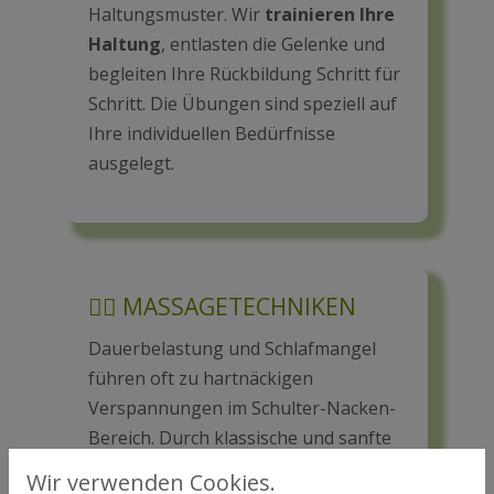
Haltungsmuster. Wir
trainieren Ihre
Haltung
, entlasten die Gelenke und
begleiten Ihre Rückbildung Schritt für
Schritt. Die Übungen sind speziell auf
Ihre individuellen Bedürfnisse
ausgelegt.
💆‍♀ MASSAGETECHNIKEN
Dauerbelastung und Schlafmangel
führen oft zu hartnäckigen
Verspannungen im Schulter-Nacken-
Bereich. Durch klassische und sanfte
Massagetechniken lösen wir diese
Wir verwenden Cookies.