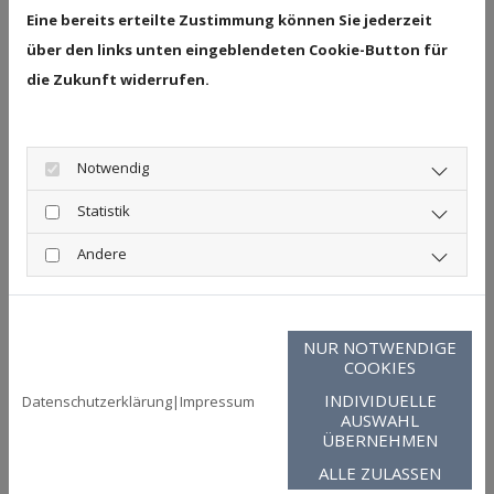
Eine bereits erteilte Zustimmung können Sie jederzeit
an und bietet einen ruhigen
über den links unten eingeblendeten Cookie-Button für
Rückzugsraum für Ihre mentale
die Zukunft widerrufen.
Erholung. Wannenbäder sind toll als
ergänzende, entspannende
Maßnahme zur aktiven
Notwendig
Physiotherapie.
Statistik
Andere
🌬️ ATEMTHERAPIE FÜR
NUR NOTWENDIGE
MÜTTER
COOKIES
Eine bewusste Atmung ist die Basis
INDIVIDUELLE
Datenschutzerklärung
|
Impressum
AUSWAHL
für
innere Ruhe
und eine
starke
ÜBERNEHMEN
Körpermitte
. In unserer
ALLE ZULASSEN
Atemtherapie lernen Sie Techniken,