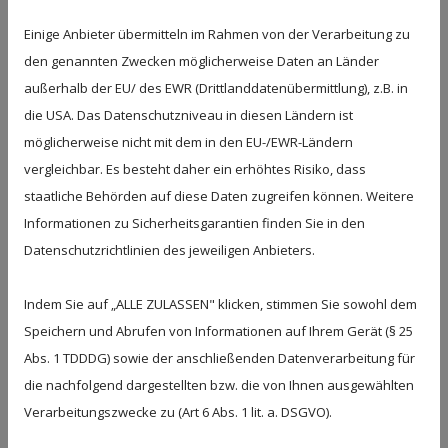
Blockaden, fördern die Durchblutung
und schenken Ihrem Nervensystem
Einige Anbieter übermitteln im Rahmen von der Verarbeitung zu
dringend benötigte Erholung. Sie
den genannten Zwecken möglicherweise Daten an Länder
spüren schnell, wie sich der
außerhalb der EU/ des EWR (Drittlanddatenübermittlung), z.B. in
Alltagsstress körperlich löst.
die USA. Das Datenschutzniveau in diesen Ländern ist
möglicherweise nicht mit dem in den EU-/EWR-Ländern
vergleichbar. Es besteht daher ein erhöhtes Risiko, dass
staatliche Behörden auf diese Daten zugreifen können. Weitere
Informationen zu Sicherheitsgarantien finden Sie in den
Datenschutzrichtlinien des jeweiligen Anbieters.
🛁 MEDIZINISCHE
WANNENBÄDER
Indem Sie auf „ALLE ZULASSEN" klicken, stimmen Sie sowohl dem
Speichern und Abrufen von Informationen auf Ihrem Gerät (§ 25
Warmes, mineralstoffreiches Wasser
Abs. 1 TDDDG) sowie der anschließenden Datenverarbeitung für
wirkt tief in die Muskulatur und das
die nachfolgend dargestellten bzw. die von Ihnen ausgewählten
Bindegewebe hinein. Diese bewährte
Verarbeitungszwecke zu (Art 6 Abs. 1 lit. a. DSGVO).
Anwendung
löst schmerzhafte
Spannungen
, regt den Stoffwechsel