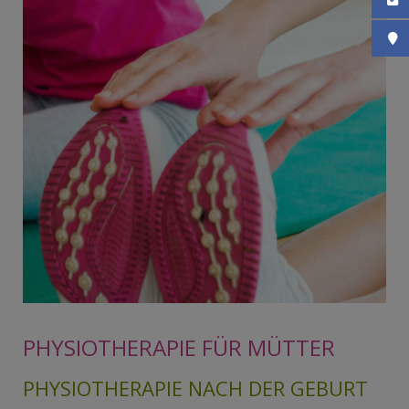
Konta
So fi
PHYSIOTHERAPIE FÜR MÜTTER
PHYSIOTHERAPIE NACH DER GEBURT