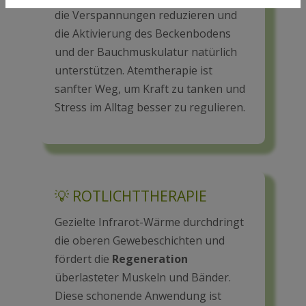
die Verspannungen reduzieren und
die Aktivierung des Beckenbodens
und der Bauchmuskulatur natürlich
unterstützen. Atemtherapie ist
sanfter Weg, um Kraft zu tanken und
Stress im Alltag besser zu regulieren.
💡 ROTLICHTTHERAPIE
Gezielte Infrarot-Wärme durchdringt
die oberen Gewebeschichten und
fördert die
Regeneration
überlasteter Muskeln und Bänder.
Diese schonende Anwendung ist