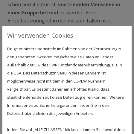
schon bereit dafür ist,
von fremden Menschen in
einer Gruppe betreut
zu werden. Eine
Einzelbetreuung ist in den meisten Fällen nicht
möglich. Als Elternteil ist es ebenso wichtig, dass Sie
Wir verwenden Cookies.
bereits
loslassen können
und sich auch auf
Therapie- und Entspannungsmaßnahmen einlassen
Einige Anbieter übermitteln im Rahmen von der Verarbeitung zu
können, wenn das Kind von Ihnen getrennt betreut
den genannten Zwecken möglicherweise Daten an Länder
wird. Ohne diese Voraussetzungen ist es besser, mit
außerhalb der EU/ des EWR (Drittlanddatenübermittlung), z.B. in
der Kur noch etwas zu warten.
die USA. Das Datenschutzniveau in diesen Ländern ist
möglicherweise nicht mit dem in den EU-/EWR-Ländern
KINDER ZWISCHEN 3 UND 12 JAHREN
vergleichbar. Es besteht daher ein erhöhtes Risiko, dass
staatliche Behörden auf diese Daten zugreifen können. Weitere
In der Regel können Kinder
bis einschließlich 12
Informationen zu Sicherheitsgarantien finden Sie in den
Jahren
mit in die Kur aufgenommen werden.
Datenschutzrichtlinien des jeweiligen Anbieters.
In diesem Alter stehen oft schulische und soziale
Indem Sie auf „ALLE ZULASSEN" klicken, stimmen Sie sowohl dem
Aspekte im Vordergrund. Kliniken bieten daher