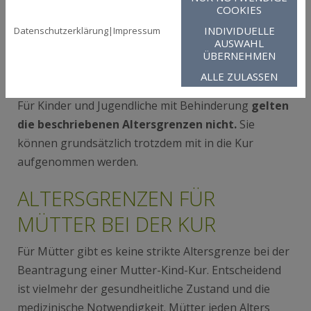
COOKIES
Fragen gerne
direkt an uns
.
INDIVIDUELLE
Datenschutzerklärung
|
Impressum
AUSWAHL
ÜBERNEHMEN
KINDER UND JUGENDLICHE MIT
ALLE ZULASSEN
BEHINDERUNG
Für Kinder und Jugendliche mit Behinderung
gelten
die beschriebenen Altersgrenzen nicht.
Sie
können grundsätzlich trotzdem mit in die Kur
aufgenommen werden.
ALTERSGRENZEN FÜR
MÜTTER BEI DER KUR
Für Mütter gibt es keine strikte Altersgrenze bei der
Beantragung einer Mutter-Kind-Kur. Entscheidend
ist vielmehr der gesundheitliche Zustand und die
medizinische Notwendigkeit. Mütter jeden Alters