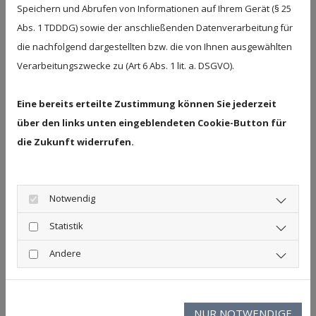
Speichern und Abrufen von Informationen auf Ihrem Gerät (§ 25
Programme an, die sowohl die Gesundheit als auch
Abs. 1 TDDDG) sowie der anschließenden Datenverarbeitung für
die soziale Integration der Kinder fördern.
die nachfolgend dargestellten bzw. die von Ihnen ausgewählten
Verarbeitungszwecke zu (Art 6 Abs. 1 lit. a. DSGVO).
JUGENDLICHE AB 12 JAHREN
Für Jugendliche ab 12 Jahren gilt normalerweise die
Eine bereits erteilte Zustimmung können Sie jederzeit
Regelung, dass sie nicht mehr nut als Begleitung mit
über den links unten eingeblendeten Cookie-Button für
aufgenommen werden können. Wenn sie jedoch
die Zukunft widerrufen.
selbst erkrankt sind bzw. an therapeutischen
Maßnahmen teilnehmen werden, liegt die
Notwendig
Altersgrenze bei 14 Jahren. In manchen Kliniken
weicht diese Angabe ab – es gibt auch Anbieter, bei
Statistik
denen die Obergrenze generell z.B. erst bei 15
Andere
Jahren liegt.
Es gibt je nach Fall noch weitere Ausnahmen, die die
Altersgrenze anheben können. Wenden Sie sich bei
NUR NOTWENDIGE