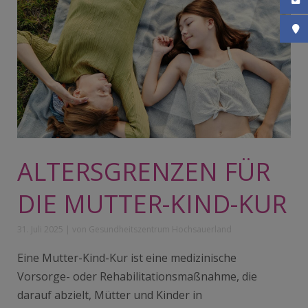
Konta
So fi
ALTERSGRENZEN FÜR
DIE MUTTER-KIND-KUR
31. Juli 2025
|
von Gesundheitszentrum Hochsauerland
Eine Mutter-Kind-Kur ist eine medizinische
Vorsorge- oder Rehabilitationsmaßnahme, die
darauf abzielt, Mütter und Kinder in